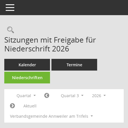
Toggle navigation
Rechercheauswahl
Sitzungen mit Freigabe für
Niederschrift 2026
Kalender
Termine
Niederschriften
Quartal
Quartal 3
2026
Aktuell
Verbandsgemeinde Annweiler am Trifels