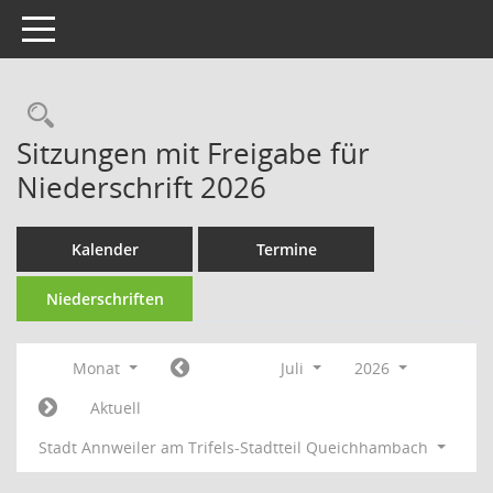
Toggle navigation
Rechercheauswahl
Sitzungen mit Freigabe für
Niederschrift 2026
Kalender
Termine
Niederschriften
Monat
Juli
2026
Aktuell
Stadt Annweiler am Trifels-Stadtteil Queichhambach