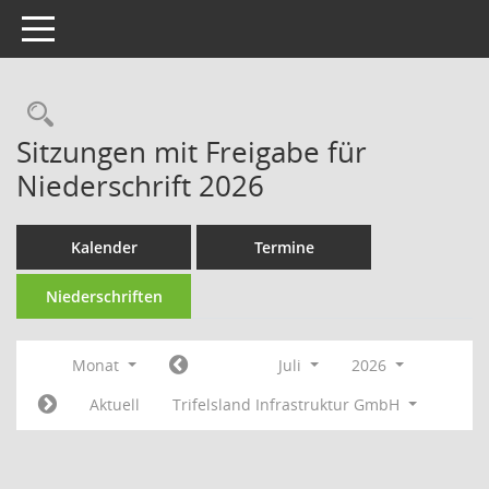
Toggle navigation
Rechercheauswahl
Sitzungen mit Freigabe für
Niederschrift 2026
Kalender
Termine
Niederschriften
Monat
Juli
2026
Aktuell
Trifelsland Infrastruktur GmbH