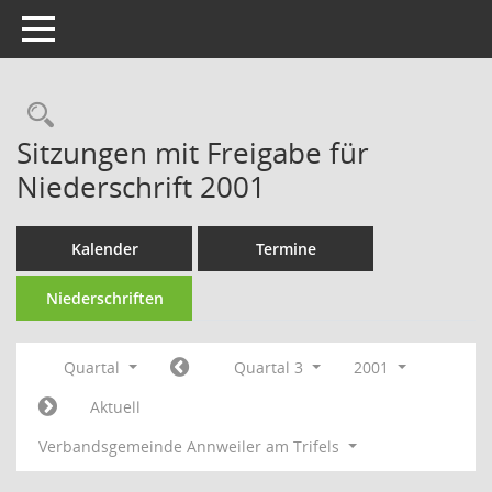
Toggle navigation
Rechercheauswahl
Sitzungen mit Freigabe für
Niederschrift 2001
Kalender
Termine
Niederschriften
Quartal
Quartal 3
2001
Aktuell
Verbandsgemeinde Annweiler am Trifels