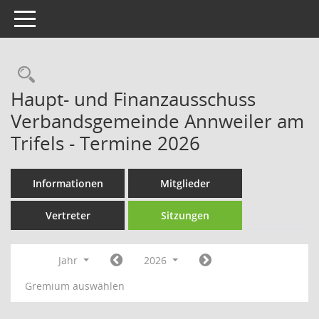
Toggle navigation
Rechercheauswahl
Haupt- und Finanzausschuss
Verbandsgemeinde Annweiler am
Trifels - Termine 2026
Informationen
Mitglieder
Vertreter
Sitzungen
Jahr
2026
Gremium auswählen