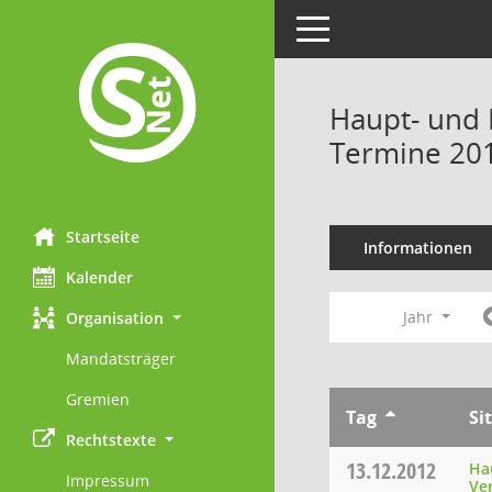
Toggle navigation
Haupt- und 
Termine 20
Startseite
Informationen
Kalender
Jahr
Organisation
Mandatsträger
Gremien
Tag
Si
Rechtstexte
13.12.2012
Ha
Impressum
Ve