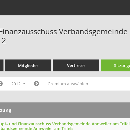
Finanzausschuss Verbandsgemeinde A
12
Mitglieder
Vertreter
Sitzung
2012
Gremium auswählen
tzung
upt- und Finanzausschuss Verbandsgemeinde Annweiler am Trifel
rbandsgemeinde Annweiler am Trifels