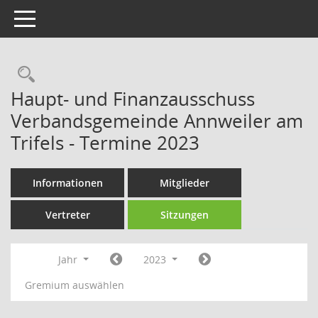
Toggle navigation
Rechercheauswahl
Haupt- und Finanzausschuss
Verbandsgemeinde Annweiler am
Trifels - Termine 2023
Informationen
Mitglieder
Vertreter
Sitzungen
Jahr
2023
Gremium auswählen