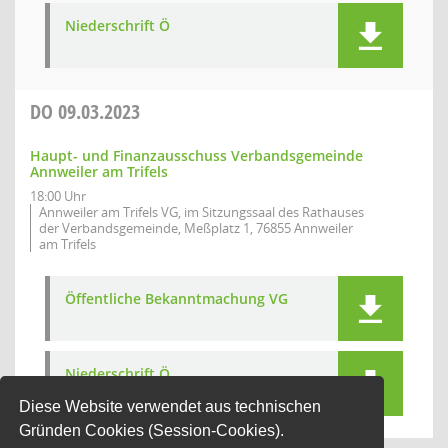
Niederschrift Ö
DO
09.03.2023
Haupt- und Finanzausschuss Verbandsgemeinde
Annweiler am Trifels
18:00 Uhr
Annweiler am Trifels VG, im Sitzungssaal des Rathauses
der Verbandsgemeinde, Meßplatz 1, 76855 Annweiler
am Trifels
Öffentliche Bekanntmachung VG
Niederschrift Ö
Diese Website verwendet aus technischen
Gründen Cookies (Session-Cookies).