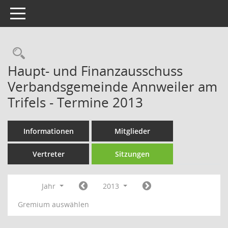
Toggle navigation
Rechercheauswahl
Haupt- und Finanzausschuss
Verbandsgemeinde Annweiler am
Trifels - Termine 2013
Informationen
Mitglieder
Vertreter
Sitzungen
Jahr
2013
Gremium auswählen