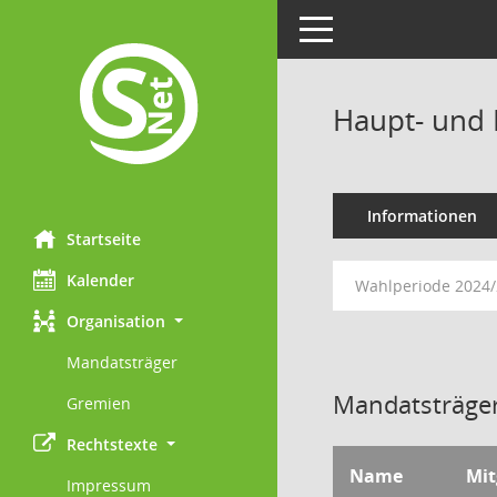
Toggle navigation
Haupt- und 
Informationen
Startseite
Kalender
Wahlperiode 2024
Organisation
Mandatsträger
Mandatsträger
Gremien
Rechtstexte
Name
Mit
Impressum