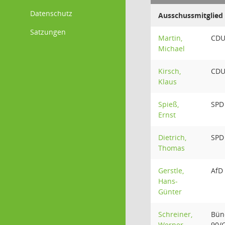
Datenschutz
Ausschussmitglied
Satzungen
Martin,
CD
Michael
Kirsch,
CD
Klaus
Spieß,
SPD
Ernst
Dietrich,
SPD
Thomas
Gerstle,
AfD
Hans-
Günter
Schreiner,
Bün
Werner
90/