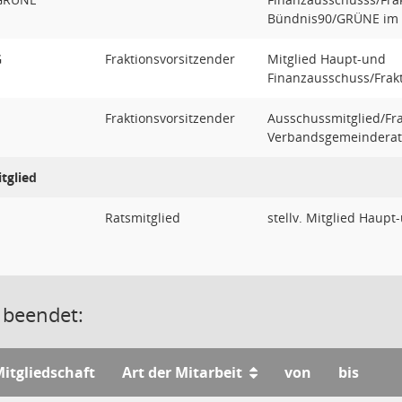
Bündnis90/GRÜNE im 
G
Fraktionsvorsitzender
Mitglied Haupt-und
Finanzausschuss/Frakt
Fraktionsvorsitzender
Ausschussmitglied/Fra
Verbandsgemeinderat
tglied
Ratsmitglied
stellv. Mitglied Haup
 beendet:
itgliedschaft
Art der Mitarbeit
von
bis