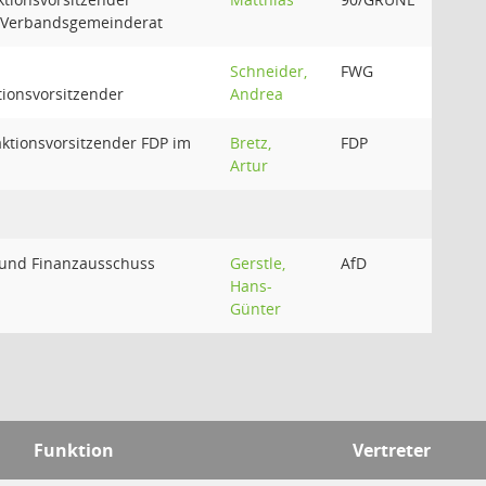
Verbandsgemeinderat
Schneider,
FWG
ionsvorsitzender
Andrea
ktionsvorsitzender FDP im
Bretz,
FDP
Artur
t-und Finanzausschuss
Gerstle,
AfD
Hans-
Günter
Funktion
Vertreter