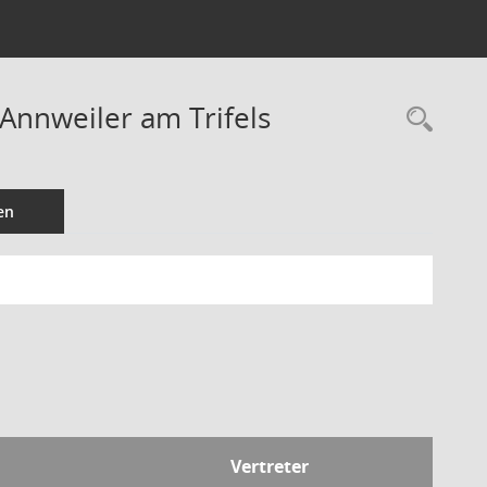
nnweiler am Trifels
Rec
en
Vertreter