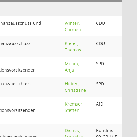
Finanzausschuss und
Winter,
CDU
Carmen
inanzausschuss
Kiefer,
CDU
Thomas
Mohra,
SPD
ionsvorsitzender
Anja
inanzausschuss
Huber,
SPD
Christiane
Kremser,
AfD
ionsvorsitzender
Steffen
Dienes,
Bündnis
tionsvorsitzender
Matthias
90/GRÜNE