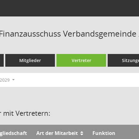
Finanzausschuss Verbandsgemeinde A
Mitglieder
Vertreter
Sitzung
/2029
 mit Vertretern:
gliedschaft
Art der Mitarbeit
Funktion