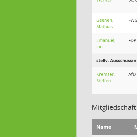
Geenen,
FW
Mathias
Emanuel,
FDP
Jan
stellv. Ausschussmi
Kremser,
AfD
Steffen
Mitgliedschaft
Name
M