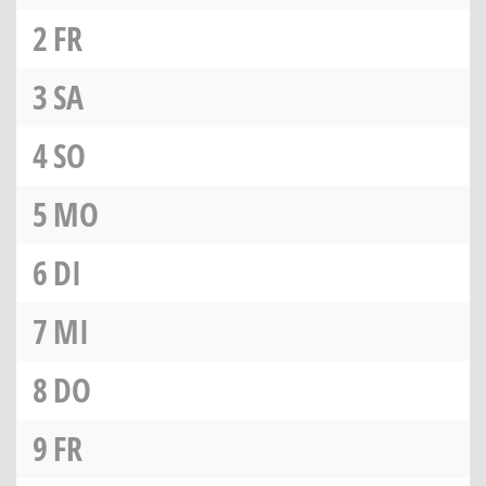
2
FR
3
SA
4
SO
5
MO
6
DI
7
MI
8
DO
9
FR