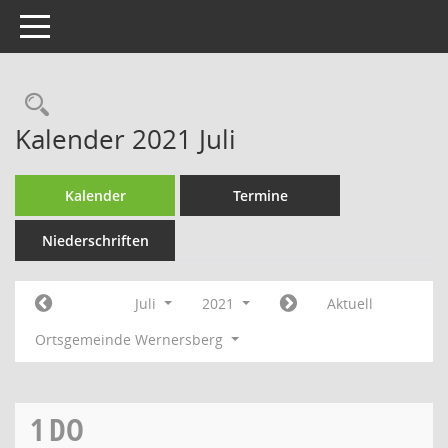
Toggle navigation
Rechercheauswahl
Kalender 2021 Juli
Kalender
Termine
Niederschriften
Juli
2021
Aktuell
Ortsgemeinde Wernersberg
1
DO