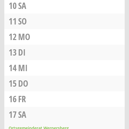
10
SA
11
SO
12
MO
13
DI
14
MI
15
DO
16
FR
17
SA
Ortsgemeinderat Wernersberg