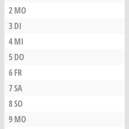
2
MO
3
DI
4
MI
5
DO
6
FR
7
SA
8
SO
9
MO