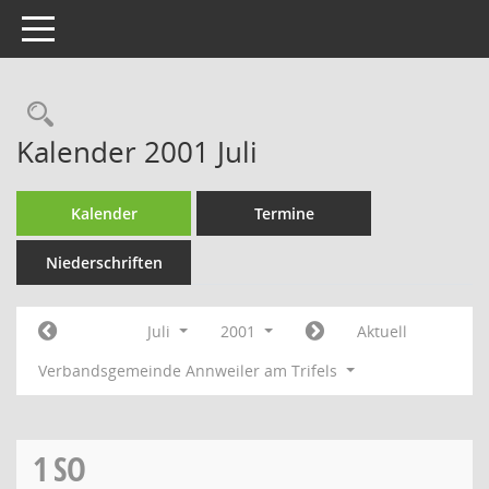
Toggle navigation
Rechercheauswahl
Kalender 2001 Juli
Kalender
Termine
Niederschriften
Juli
2001
Aktuell
Verbandsgemeinde Annweiler am Trifels
1
SO