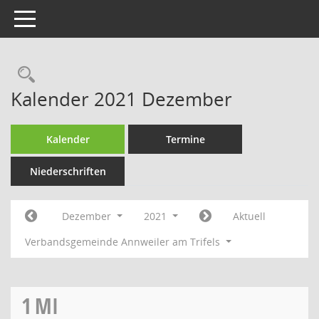
Toggle navigation
Rechercheauswahl
Kalender 2021 Dezember
Kalender
Termine
Niederschriften
Dezember
2021
Aktuell
Verbandsgemeinde Annweiler am Trifels
1
MI