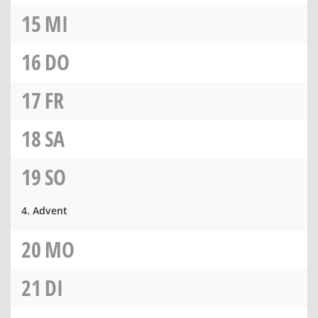
15
MI
16
DO
17
FR
18
SA
19
SO
4. Advent
20
MO
21
DI