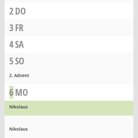
2
DO
3
FR
4
SA
5
SO
2. Advent
6
MO
Nikolaus
Nikolaus