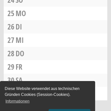
25
MO
26
DI
27
MI
28
DO
29
FR
30
SA
Diese Website verwendet aus technischen
31
SO
Gründen Cookies (Session-Cookies).
Informationen