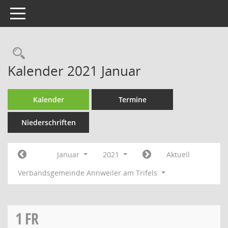
Toggle navigation
Rechercheauswahl
Kalender 2021 Januar
Kalender
Termine
Niederschriften
Januar
2021
Aktuell
Verbandsgemeinde Annweiler am Trifels
1
FR