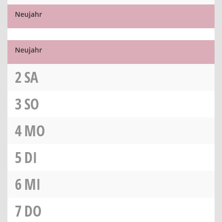
Neujahr
Neujahr
2
SA
3
SO
4
MO
5
DI
6
MI
7
DO