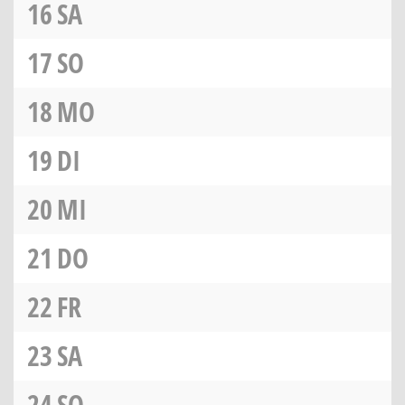
16
SA
17
SO
18
MO
19
DI
20
MI
21
DO
22
FR
23
SA
24
SO