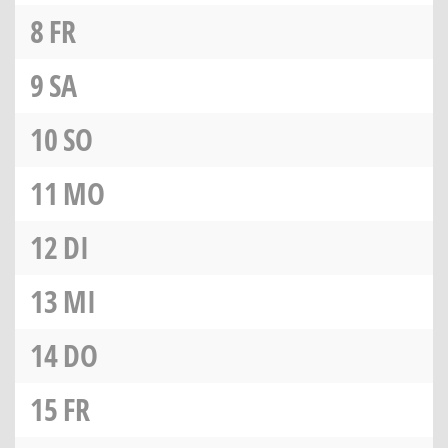
8
FR
9
SA
10
SO
11
MO
12
DI
13
MI
14
DO
15
FR