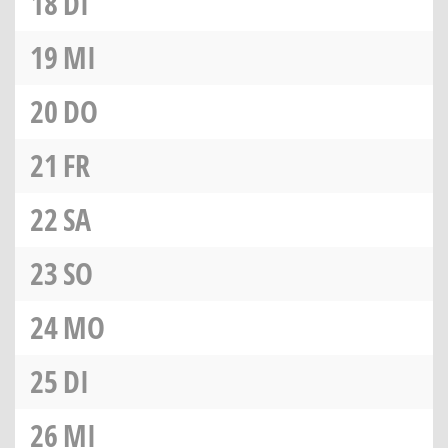
18
DI
19
MI
20
DO
21
FR
22
SA
23
SO
24
MO
25
DI
26
MI