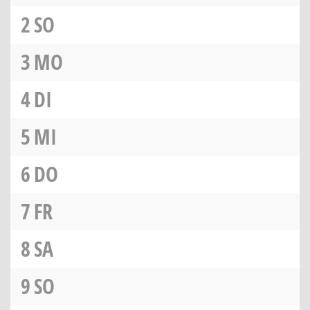
2
SO
3
MO
4
DI
5
MI
6
DO
7
FR
8
SA
9
SO