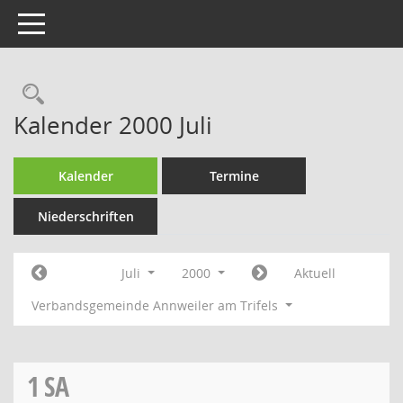
Toggle navigation
Rechercheauswahl
Kalender 2000 Juli
Kalender
Termine
Niederschriften
Juli
2000
Aktuell
Verbandsgemeinde Annweiler am Trifels
1
SA