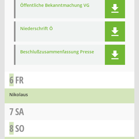
Öffentliche Bekanntmachung VG
Niederschrift Ö
Beschlußzusammenfassung Presse
6
FR
Nikolaus
7
SA
8
SO