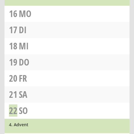
16
MO
17
DI
18
MI
19
DO
20
FR
21
SA
22
SO
4. Advent