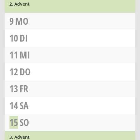
2. Advent
9
MO
10
DI
11
MI
12
DO
13
FR
14
SA
15
SO
3. Advent