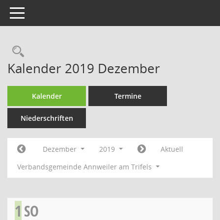
Toggle navigation
Rechercheauswahl
Kalender 2019 Dezember
Kalender
Termine
Niederschriften
Dezember
2019
Aktuell
Verbandsgemeinde Annweiler am Trifels
1
SO