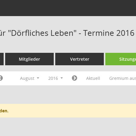
ür "Dörfliches Leben" - Termine 2016
Mitglieder
Vertreter
Sitzung
August
2016
Aktuell
Gremium au
den.