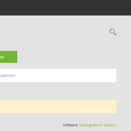
Rec
en
swählen
(Wird in
Software:
Sitzungsdienst
Session