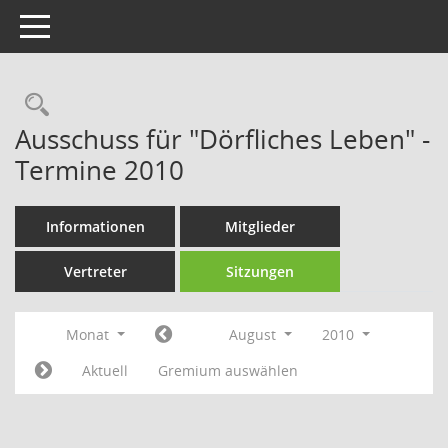
Toggle navigation
Rechercheauswahl
Ausschuss für "Dörfliches Leben" -
Termine 2010
Informationen
Mitglieder
Vertreter
Sitzungen
Monat
August
2010
Aktuell
Gremium auswählen