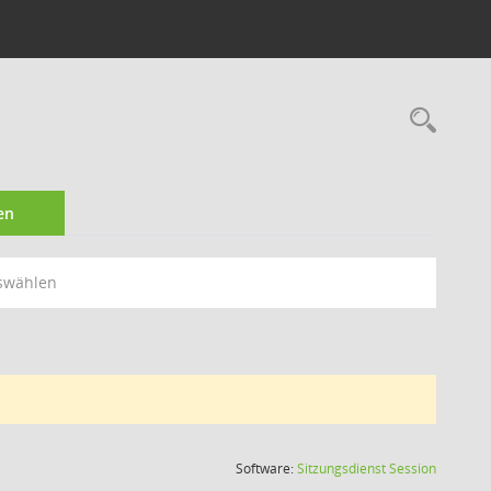
Rec
en
swählen
(Wird in
Software:
Sitzungsdienst
Session