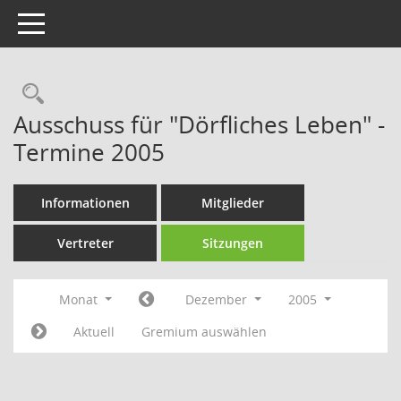
Toggle navigation
Rechercheauswahl
Ausschuss für "Dörfliches Leben" -
Termine 2005
Informationen
Mitglieder
Vertreter
Sitzungen
Monat
Dezember
2005
Aktuell
Gremium auswählen