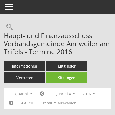
Toggle navigation
Rechercheauswahl
Haupt- und Finanzausschuss
Verbandsgemeinde Annweiler am
Trifels - Termine 2016
Informationen
Mitglieder
Vertreter
Sitzungen
Quartal
Quartal 4
2016
Aktuell
Gremium auswählen