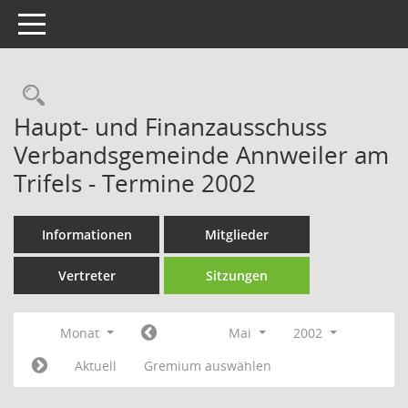
Toggle navigation
Rechercheauswahl
Haupt- und Finanzausschuss
Verbandsgemeinde Annweiler am
Trifels - Termine 2002
Informationen
Mitglieder
Vertreter
Sitzungen
Monat
Mai
2002
Aktuell
Gremium auswählen