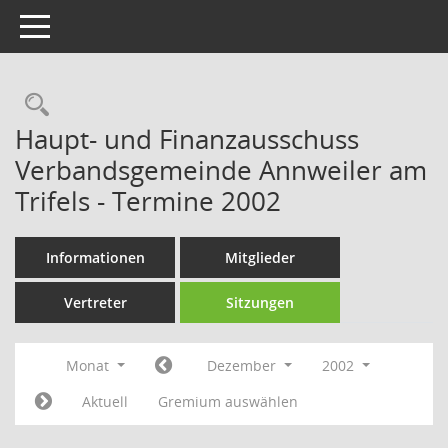
Toggle navigation
Rechercheauswahl
Haupt- und Finanzausschuss
Verbandsgemeinde Annweiler am
Trifels - Termine 2002
Informationen
Mitglieder
Vertreter
Sitzungen
Monat
Dezember
2002
Aktuell
Gremium auswählen