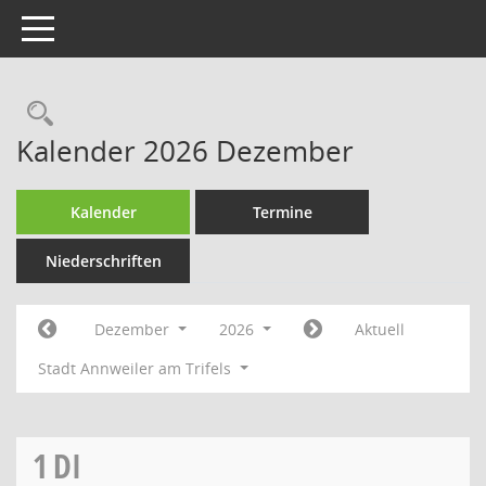
Toggle navigation
Rechercheauswahl
Kalender 2026 Dezember
Kalender
Termine
Niederschriften
Dezember
2026
Aktuell
Stadt Annweiler am Trifels
1
DI