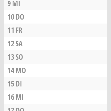
9
MI
10
DO
11
FR
12
SA
13
SO
14
MO
15
DI
16
MI
17
DO