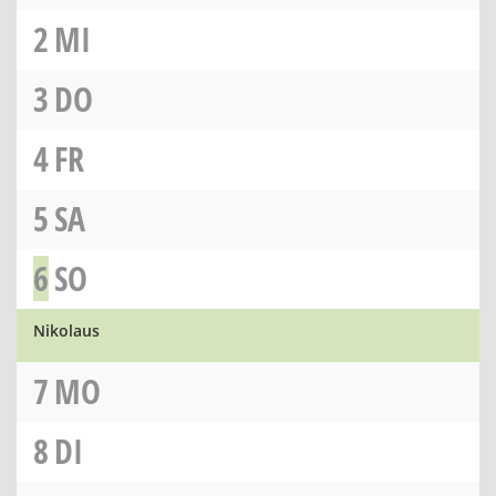
2
MI
3
DO
4
FR
5
SA
6
SO
Nikolaus
7
MO
8
DI