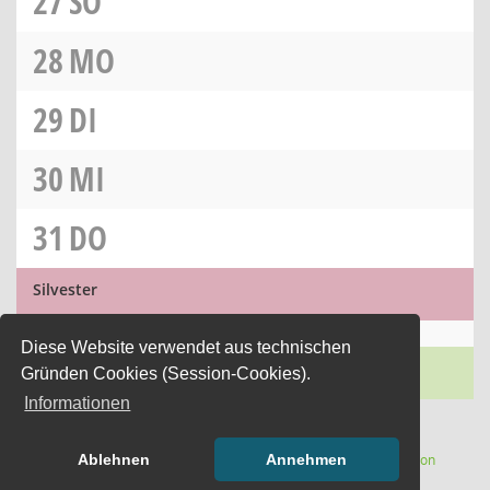
27
SO
28
MO
29
DI
30
MI
31
DO
Silvester
Diese Website verwendet aus technischen
Sylvester
Gründen Cookies (Session-Cookies).
Informationen
(Wird in
Software:
Sitzungsdienst
Session
Ablehnen
Annehmen