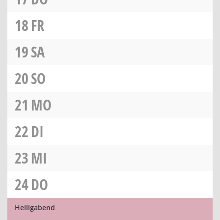
18
FR
19
SA
20
SO
21
MO
22
DI
23
MI
24
DO
Heiligabend