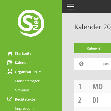
Toggle navigation
Kalender 20
Kalender
Startseite
Kalender
Juni
Organisation
Mandatsträger
1
MO
Gremien
2
DI
Rechtstexte
Impressum