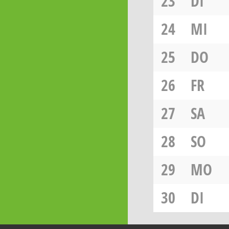
23
DI
24
MI
25
DO
26
FR
27
SA
28
SO
29
MO
30
DI