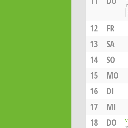
11
DO
1
12
FR
13
SA
14
SO
15
MO
16
DI
17
MI
18
DO
V
1