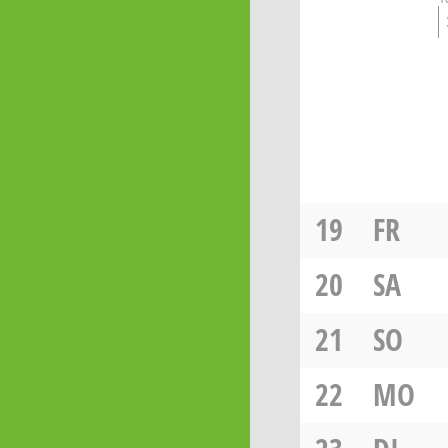
19
FR
20
SA
21
SO
22
MO