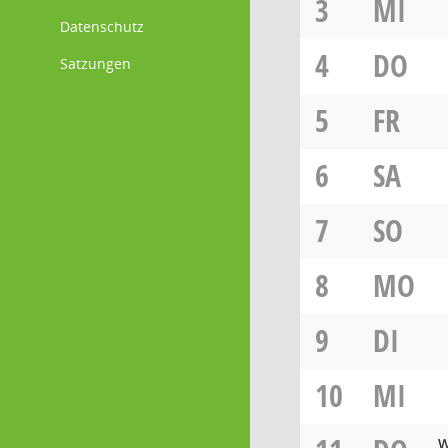
3
MI
Datenschutz
4
DO
Satzungen
5
FR
6
SA
7
SO
8
MO
9
DI
10
MI
W