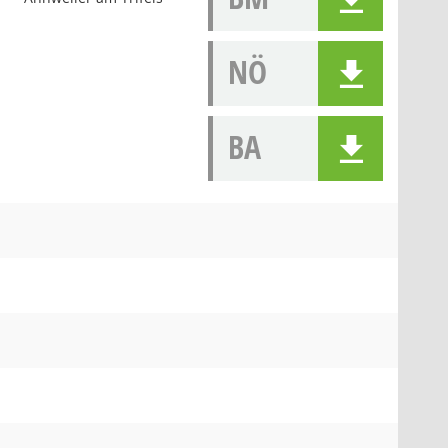
NÖ
BA