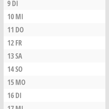
9
DI
10
MI
11
DO
12
FR
13
SA
14
SO
15
MO
16
DI
17
MI