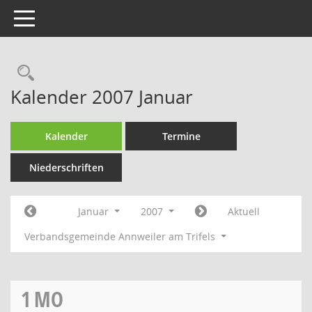
Toggle navigation
Rechercheauswahl
Kalender 2007 Januar
Kalender
Termine
Niederschriften
Januar
2007
Aktuell
Verbandsgemeinde Annweiler am Trifels
1
MO