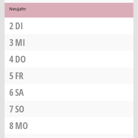
Neujahr
2
DI
3
MI
4
DO
5
FR
6
SA
7
SO
8
MO