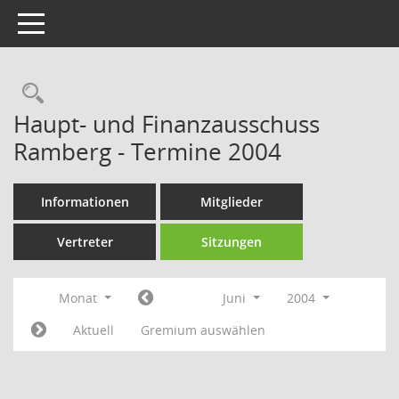
Toggle navigation
Rechercheauswahl
Haupt- und Finanzausschuss
Ramberg - Termine 2004
Informationen
Mitglieder
Vertreter
Sitzungen
Monat
Juni
2004
Aktuell
Gremium auswählen