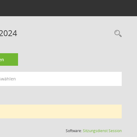
 2024
Rec
en
swählen
(Wird in
Software:
Sitzungsdienst
Session