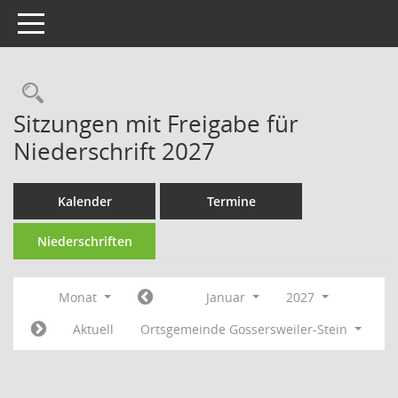
Toggle navigation
Rechercheauswahl
Sitzungen mit Freigabe für
Niederschrift 2027
Kalender
Termine
Niederschriften
Monat
Januar
2027
Aktuell
Ortsgemeinde Gossersweiler-Stein