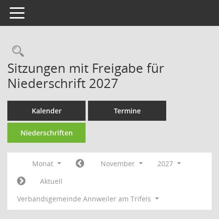
Toggle navigation
Rechercheauswahl
Sitzungen mit Freigabe für
Niederschrift 2027
Kalender
Termine
Niederschriften
Monat
November
2027
Aktuell
Verbandsgemeinde Annweiler am Trifels