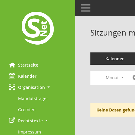
Toggle navigation
Sitzungen mi
Kalender
Startseite
Kalender
Monat
Organisation
Mandatsträger
Gremien
Keine Daten gefun
Rechtstexte
Impressum