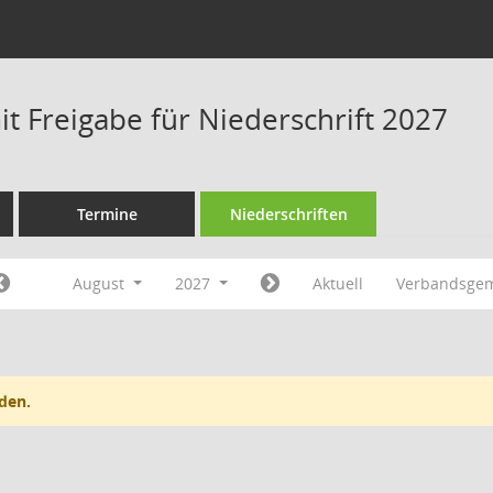
t Freigabe für Niederschrift 2027
Termine
Niederschriften
August
2027
Aktuell
Verbandsgem
den.