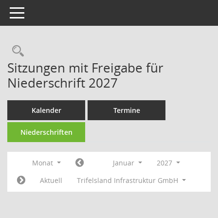
Toggle navigation
Rechercheauswahl
Sitzungen mit Freigabe für
Niederschrift 2027
Kalender
Termine
Niederschriften
Monat
Januar
2027
Aktuell
Trifelsland Infrastruktur GmbH