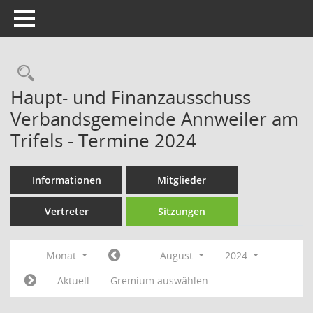
Toggle navigation
Rechercheauswahl
Haupt- und Finanzausschuss
Verbandsgemeinde Annweiler am
Trifels - Termine 2024
Informationen
Mitglieder
Vertreter
Sitzungen
Monat
August
2024
Aktuell
Gremium auswählen