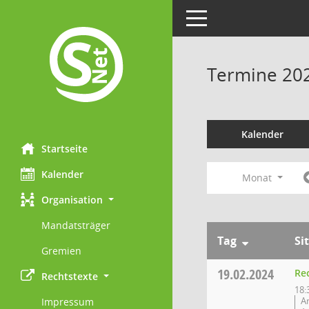
Toggle navigation
Termine 20
Kalender
Startseite
Kalender
Monat
Organisation
Mandatsträger
Tag
Si
Gremien
19.02.2024
Re
Rechtstexte
18:
A
Impressum