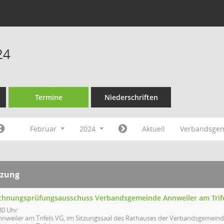
24
Termine
Niederschriften
Februar
2024
Aktuell
Verbandsgem
tzung
chnungsprüfungsausschuss Verbandsgemeinde Annweiler am Trif
30 Uhr
nnweiler am Trifels VG, im Sitzungssaal des Rathauses der Verbandsgemeind