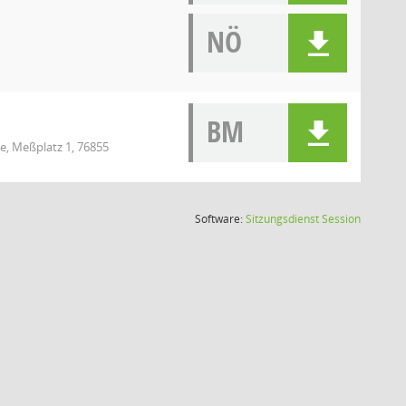
NÖ
BM
e, Meßplatz 1, 76855
(Wird in
Software:
Sitzungsdienst
Session