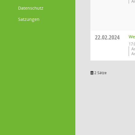
An
Datenschutz
Satzungen
22.02.2024
We
17:
A
An
2 Sätze