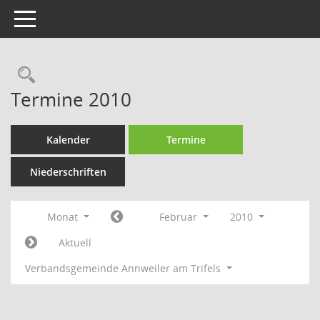
Toggle navigation
Rechercheauswahl
Termine 2010
Kalender
Termine
Niederschriften
Monat
Februar
2010
Aktuell
Verbandsgemeinde Annweiler am Trifels