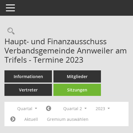
Toggle navigation
Rechercheauswahl
Haupt- und Finanzausschuss
Verbandsgemeinde Annweiler am
Trifels - Termine 2023
Informationen
Mitglieder
Vertreter
Sitzungen
Quartal
Quartal 2
2023
Aktuell
Gremium auswählen