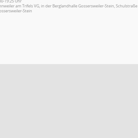
00-19:25 Uhr
nweiler am Trifels VG, in der Berglandhalle Gossersweiler-Stein, Schulstraße
ossersweiler-Stein