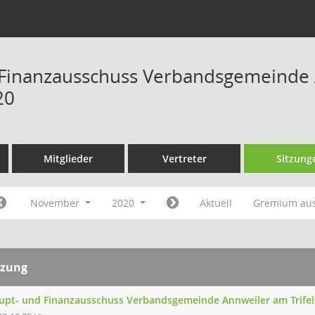
Finanzausschuss Verbandsgemeinde A
20
Mitglieder
Vertreter
Sitzung
November
2020
Aktuell
Gremium au
tzung
upt- und Finanzausschuss Verbandsgemeinde Annweiler am Trifel