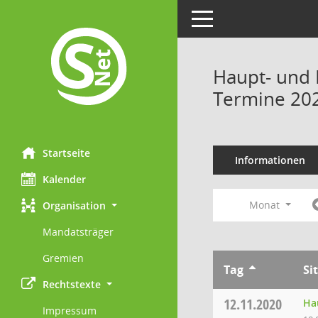
Toggle navigation
Haupt- und 
Termine 20
Startseite
Informationen
Kalender
Monat
Organisation
Mandatsträger
Gremien
Tag
Si
Rechtstexte
12.11.2020
Ha
Impressum