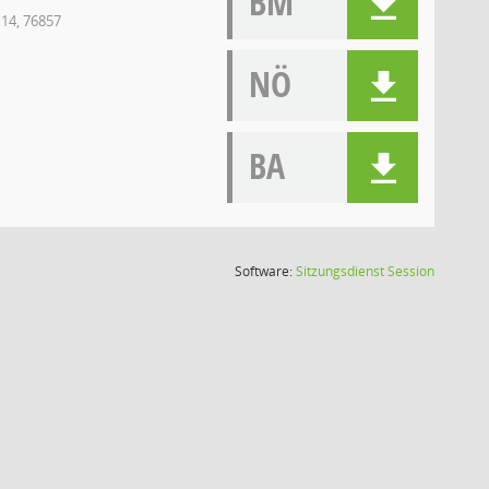
BM
 14, 76857
NÖ
BA
(Wird in
Software:
Sitzungsdienst
Session