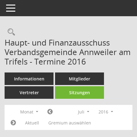
Toggle navigation
Rechercheauswahl
Haupt- und Finanzausschuss
Verbandsgemeinde Annweiler am
Trifels - Termine 2016
Informationen
Mitglieder
Vertreter
Sitzungen
Monat
Juli
2016
Aktuell
Gremium auswählen