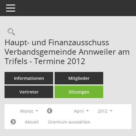
Toggle navigation
Rechercheauswahl
Haupt- und Finanzausschuss
Verbandsgemeinde Annweiler am
Trifels - Termine 2012
Informationen
Mitglieder
Vertreter
Sitzungen
Monat
April
2012
Aktuell
Gremium auswählen