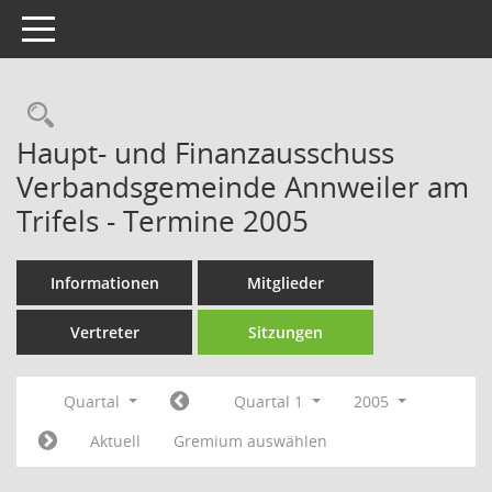
Toggle navigation
Rechercheauswahl
Haupt- und Finanzausschuss
Verbandsgemeinde Annweiler am
Trifels - Termine 2005
Informationen
Mitglieder
Vertreter
Sitzungen
Quartal
Quartal 1
2005
Aktuell
Gremium auswählen