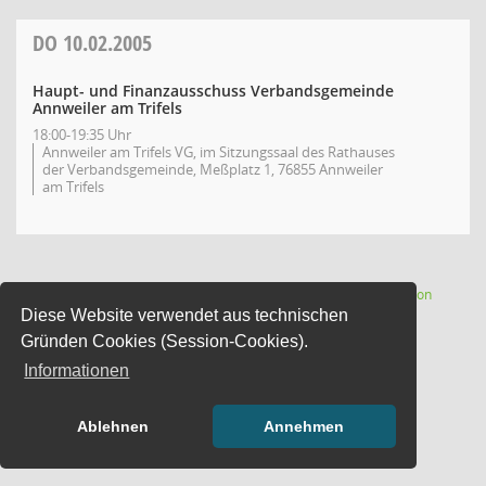
DO
10.02.2005
Haupt- und Finanzausschuss Verbandsgemeinde
Annweiler am Trifels
18:00-19:35 Uhr
Annweiler am Trifels VG, im Sitzungssaal des Rathauses
der Verbandsgemeinde, Meßplatz 1, 76855 Annweiler
am Trifels
(Wird in
1 Satz
Software:
Sitzungsdienst
Session
Diese Website verwendet aus technischen
Gründen Cookies (Session-Cookies).
Informationen
Ablehnen
Annehmen