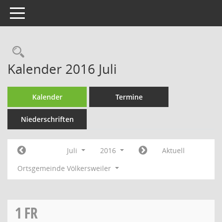
Toggle navigation
Rechercheauswahl
Kalender 2016 Juli
Kalender
Termine
Niederschriften
Juli
2016
Aktuell
Ortsgemeinde Völkersweiler
1
FR