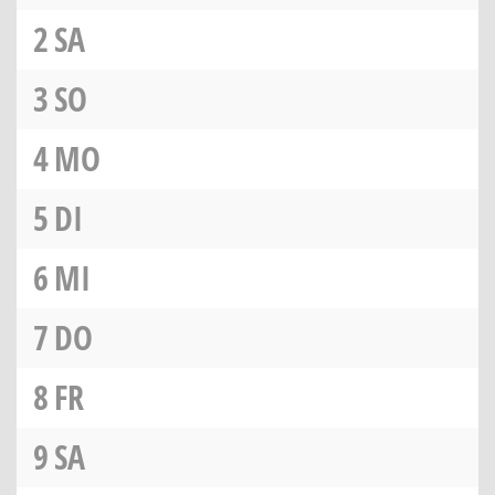
2
SA
3
SO
4
MO
5
DI
6
MI
7
DO
8
FR
9
SA