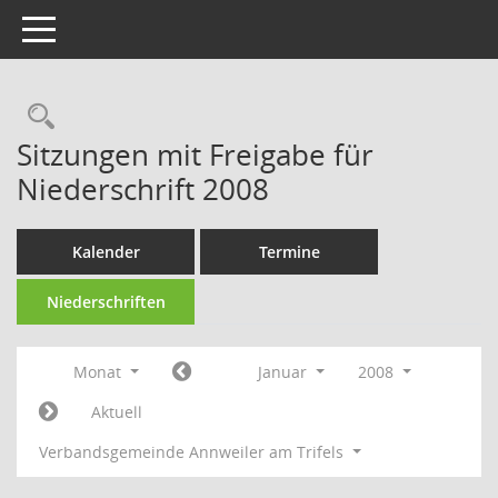
Toggle navigation
Rechercheauswahl
Sitzungen mit Freigabe für
Niederschrift 2008
Kalender
Termine
Niederschriften
Monat
Januar
2008
Aktuell
Verbandsgemeinde Annweiler am Trifels