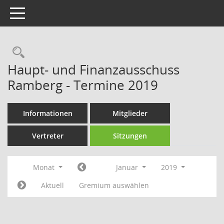
Toggle navigation
Rechercheauswahl
Haupt- und Finanzausschuss
Ramberg - Termine 2019
Informationen
Mitglieder
Vertreter
Sitzungen
Monat
Januar
2019
Aktuell
Gremium auswählen