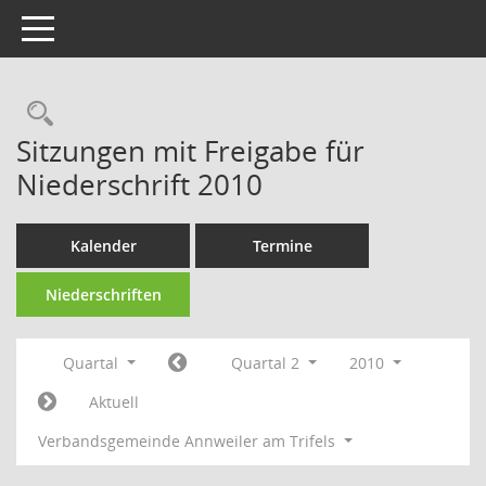
Toggle navigation
Rechercheauswahl
Sitzungen mit Freigabe für
Niederschrift 2010
Kalender
Termine
Niederschriften
Quartal
Quartal 2
2010
Aktuell
Verbandsgemeinde Annweiler am Trifels