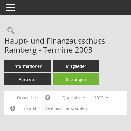
Toggle navigation
Rechercheauswahl
Haupt- und Finanzausschuss
Ramberg - Termine 2003
Informationen
Mitglieder
Vertreter
Sitzungen
Quartal
Quartal 4
2003
Aktuell
Gremium auswählen