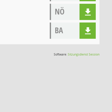
NÖ
BA
(Wird in
Software:
Sitzungsdienst
Session