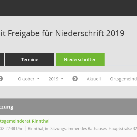
t Freigabe für Niederschrift 2019
Termine
Niederschriften
Oktober
2019
Aktuell
Ortsgemeind
itzung
tsgemeinderat Rinnthal
:32-22:38 Uhr
Rinnthal, im Sitzungszimmer des Rathauses, Hauptstraße 32