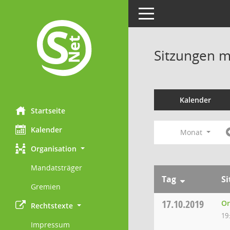
Toggle navigation
Sitzungen mi
Kalender
Startseite
Kalender
Monat
Organisation
Mandatsträger
Tag
S
Gremien
17.10.2019
Or
Rechtstexte
19
Impressum