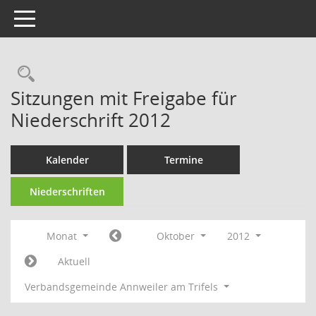
Toggle navigation
Rechercheauswahl
Sitzungen mit Freigabe für
Niederschrift 2012
Kalender
Termine
Niederschriften
Monat
Oktober
2012
Aktuell
Verbandsgemeinde Annweiler am Trifels