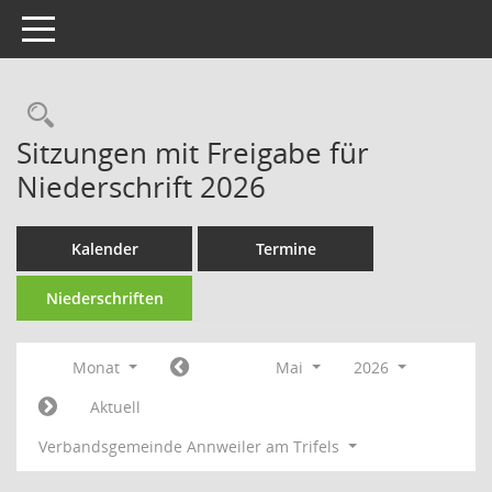
Toggle navigation
Rechercheauswahl
Sitzungen mit Freigabe für
Niederschrift 2026
Kalender
Termine
Niederschriften
Monat
Mai
2026
Aktuell
Verbandsgemeinde Annweiler am Trifels