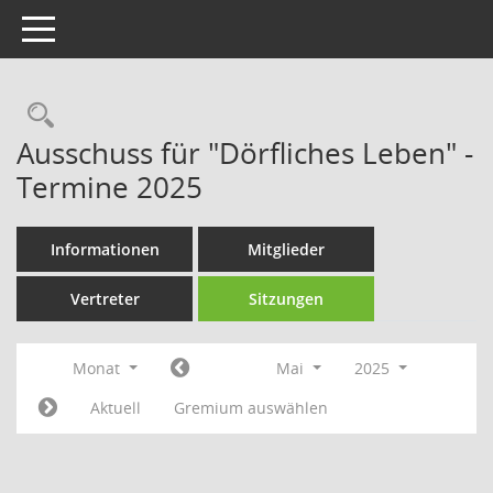
Toggle navigation
Rechercheauswahl
Ausschuss für "Dörfliches Leben" -
Termine 2025
Informationen
Mitglieder
Vertreter
Sitzungen
Monat
Mai
2025
Aktuell
Gremium auswählen