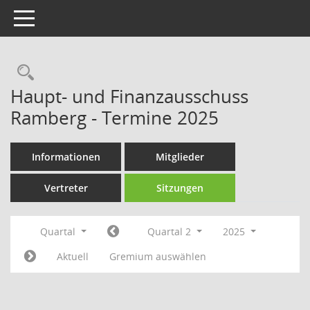
Toggle navigation
Rechercheauswahl
Haupt- und Finanzausschuss
Ramberg - Termine 2025
Informationen
Mitglieder
Vertreter
Sitzungen
Quartal
Quartal 2
2025
Aktuell
Gremium auswählen