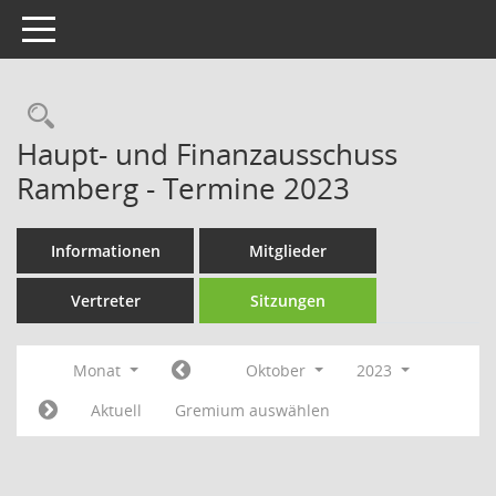
Toggle navigation
Rechercheauswahl
Haupt- und Finanzausschuss
Ramberg - Termine 2023
Informationen
Mitglieder
Vertreter
Sitzungen
Monat
Oktober
2023
Aktuell
Gremium auswählen